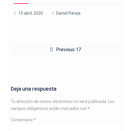
15 abril, 2020
Daniel Pareja
Navegación
Previous
Previous
17
de
post:
entradas
Deja una respuesta
Tu dirección de correo electrónico no será publicada.
Los
campos obligatorios están marcados con
*
Comentario
*