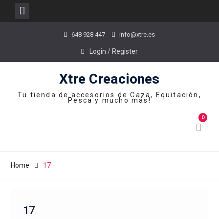
Skip
648 928 447
info@xtre.es
to
content
Login / Register
Xtre Creaciones
Tu tienda de accesorios de Caza, Equitación,
Pesca y mucho más!
0
Home
17
17