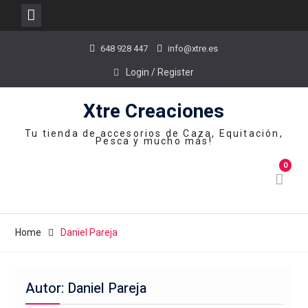
Skip
648 928 447
info@xtre.es
to
content
Login / Register
Xtre Creaciones
Tu tienda de accesorios de Caza, Equitación,
Pesca y mucho más!
0
Home
Daniel Pareja
Autor:
Daniel Pareja