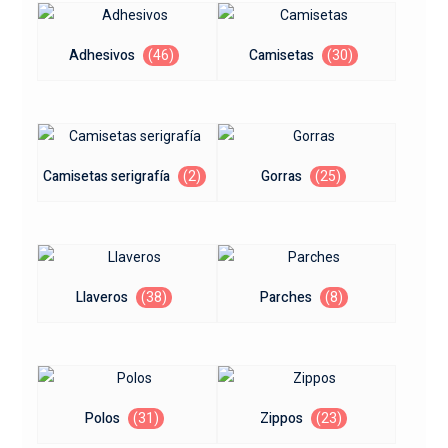
Adhesivos
(46)
Camisetas
(30)
Camisetas serigrafía
(2)
Gorras
(25)
Llaveros
(38)
Parches
(8)
Polos
(31)
Zippos
(23)