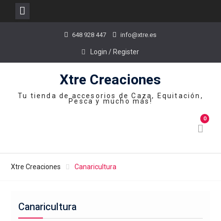
Skip
648 928 447
info@xtre.es
to
content
Login / Register
Xtre Creaciones
Tu tienda de accesorios de Caza, Equitación,
Pesca y mucho más!
0
Xtre Creaciones
Canaricultura
Canaricultura