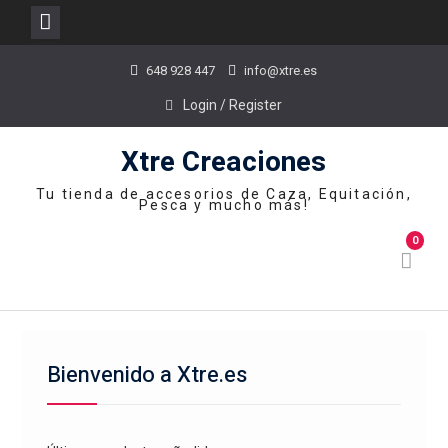
Skip
648 928 447
info@xtre.es
to
content
Login / Register
Xtre Creaciones
Tu tienda de accesorios de Caza, Equitación,
Pesca y mucho más!
0
Bienvenido a Xtre.es