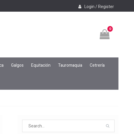
Login / Register
0
ca
Galgos
Equitación
Tauromaquia
Cetrería
Search
for: