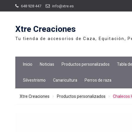
Skip
648 928 447
info@xtre.es
to
content
Xtre Creaciones
Tu tienda de accesorios de Caza, Equitación, 
Inicio
Noticias
Productos personalizados
Tabla d
Silvestrismo
Canaricultura
Perros de raza
Xtre Creaciones
Productos personalizados
Chalecos 