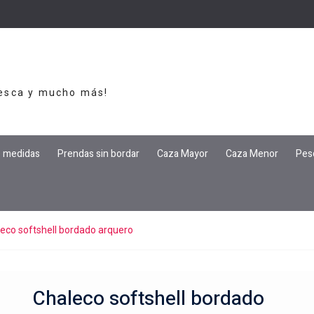
Pesca y mucho más!
e medidas
Prendas sin bordar
Caza Mayor
Caza Menor
Pes
eco softshell bordado arquero
Chaleco softshell bordado