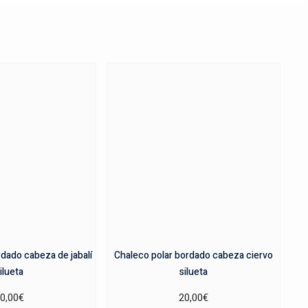
rdado cabeza de jabalí
Chaleco polar bordado cabeza ciervo
ilueta
silueta
0,00
€
20,00
€