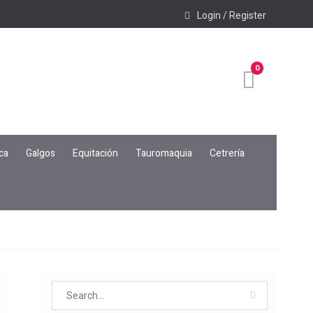
Login / Register
0
ca
Galgos
Equitación
Tauromaquia
Cetrería
Search
for: