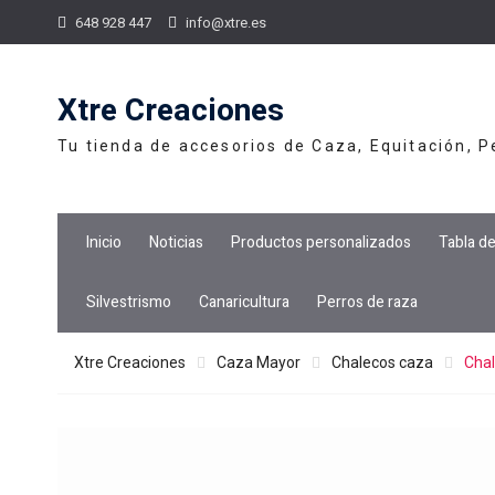
Skip
648 928 447
info@xtre.es
to
content
Xtre Creaciones
Tu tienda de accesorios de Caza, Equitación, 
Inicio
Noticias
Productos personalizados
Tabla d
Silvestrismo
Canaricultura
Perros de raza
Xtre Creaciones
Caza Mayor
Chalecos caza
Chal