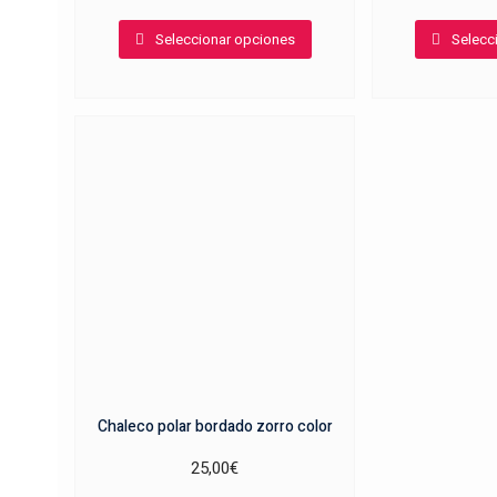
Este
Seleccionar opciones
Selecc
producto
tiene
múltiples
variantes.
Las
opciones
se
pueden
elegir
en
la
página
de
producto
Chaleco polar bordado zorro color
25,00
€