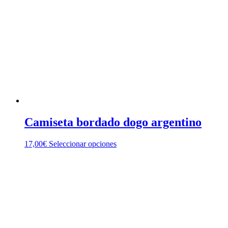
Camiseta bordado dogo argentino
Este
17,00
€
Seleccionar opciones
producto
tiene
múltiples
variantes.
Las
opciones
se
pueden
elegir