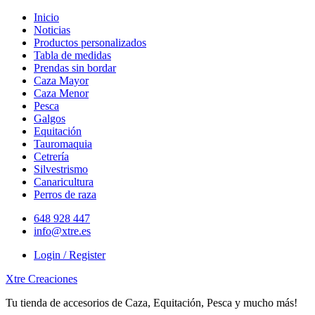
Skip
Inicio
to
Noticias
content
Productos personalizados
Tabla de medidas
Prendas sin bordar
Caza Mayor
Caza Menor
Pesca
Galgos
Equitación
Tauromaquia
Cetrería
Silvestrismo
Canaricultura
Perros de raza
648 928 447
info@xtre.es
Login / Register
Xtre Creaciones
Tu tienda de accesorios de Caza, Equitación, Pesca y mucho más!