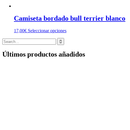
Camiseta bordado bull terrier blanco
Este
17,00
€
Seleccionar opciones
producto
Search
tiene
for:
múltiples
variantes.
Últimos productos añadidos
Las
opciones
se
pueden
elegir
en
la
página
de
producto