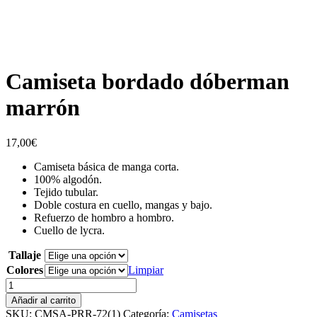
Camiseta bordado dóberman
marrón
17,00
€
Camiseta básica de manga corta.
100% algodón.
Tejido tubular.
Doble costura en cuello, mangas y bajo.
Refuerzo de hombro a hombro.
Cuello de lycra.
Tallaje
Colores
Limpiar
Camiseta
bordado
Añadir al carrito
dóberman
SKU:
CMSA-PRR-72(1)
Categoría:
Camisetas