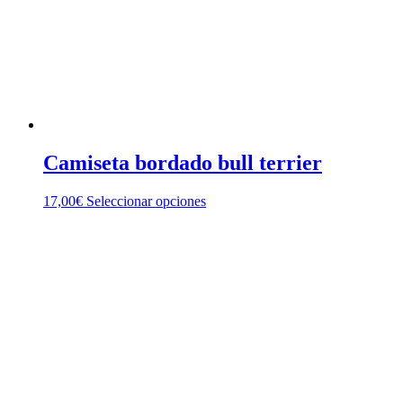
en
la
página
de
producto
Camiseta bordado bull terrier
Este
17,00
€
Seleccionar opciones
producto
tiene
múltiples
variantes.
Las
opciones
se
pueden
elegir
en
la
página