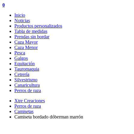
0
Inicio
Noticias
Productos personalizados
Tabla de medidas
Prendas sin bordar
Caza Mayor
Caza Menor
Pesca
Galgos
Equitación
Tauromaquia
Cetrería
Silvestrismo
Canaricultura
Perros de raza
Xtre Creaciones
Perros de raza
Camisetas
Camiseta bordado dóberman marrón