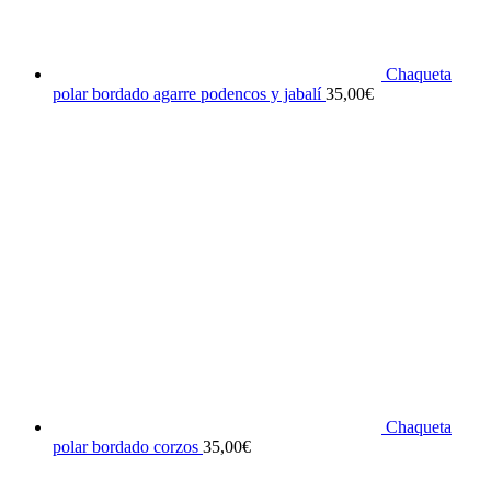
Chaqueta
polar bordado agarre podencos y jabalí
35,00
€
Chaqueta
polar bordado corzos
35,00
€