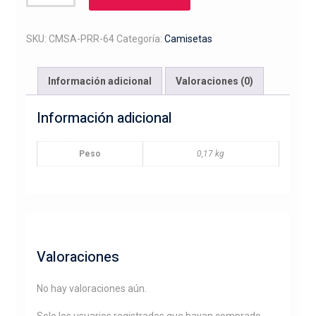
bordado
boxer
cantidad
SKU:
CMSA-PRR-64
Categoría:
Camisetas
Información adicional
Valoraciones (0)
Información adicional
Peso
0,17 kg
Valoraciones
No hay valoraciones aún.
Solo los usuarios registrados que hayan comprado