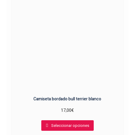
se
pueden
elegir
en
la
página
de
producto
Camiseta bordado bull terrier blanco
17,00
€
Este
Seleccionar opciones
producto