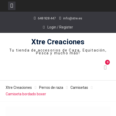
Skip
648 928 447
info@xtre.es
to
content
Login / Register
Xtre Creaciones
Tu tienda de accesorios de Caza, Equitación,
Pesca y mucho más!
0
Xtre Creaciones
Perros de raza
Camisetas
Camiseta bordado boxer