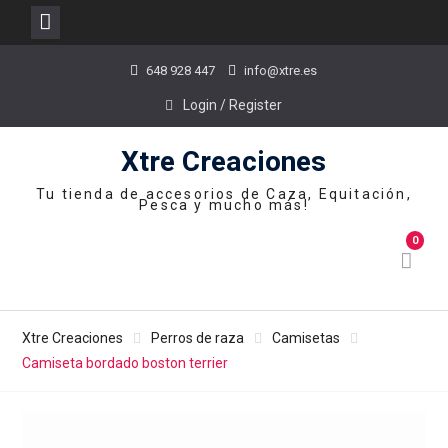
Skip
648 928 447
info@xtre.es
to
content
Login / Register
Xtre Creaciones
Tu tienda de accesorios de Caza, Equitación,
Pesca y mucho más!
0
Xtre Creaciones
Perros de raza
Camisetas
Camiseta bordado boston terrier