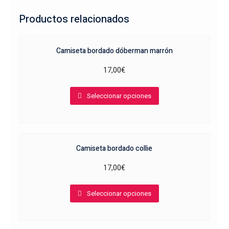
Productos relacionados
Camiseta bordado dóberman marrón
17,00
€
Este
Seleccionar opciones
producto
tiene
múltiples
variantes.
Camiseta bordado collie
Las
opciones
17,00
€
se
Este
pueden
Seleccionar opciones
producto
elegir
tiene
en
múltiples
la