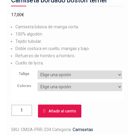
Camiseta bordado boston terrier
17,00
€
Camiseta básica de manga corta.
100% algodón.
Tejido tubular.
Doble costura en cuello, mangas y bajo.
Refuerzo de hombro a hombro.
Cuello de lycra.
Tallaje
Colores
Camiseta
Añadir al carrito
bordado
boston
terrier
SKU:
CMSA-PRR-234
Categoría:
Camisetas