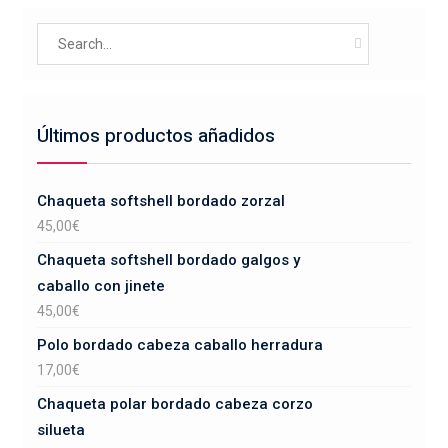
se
Search
pueden
for:
elegir
en
la
Últimos productos añadidos
página
de
producto
Chaqueta softshell bordado zorzal
45,00
€
Chaqueta softshell bordado galgos y
caballo con jinete
45,00
€
Polo bordado cabeza caballo herradura
17,00
€
Chaqueta polar bordado cabeza corzo
silueta