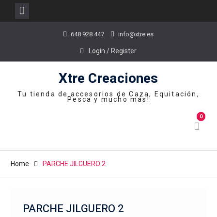
Skip
648 928 447
info@xtre.es
to
content
Login / Register
Xtre Creaciones
Tu tienda de accesorios de Caza, Equitación,
Pesca y mucho más!
0
Home
PARCHE JILGUERO 2
PARCHE JILGUERO 2