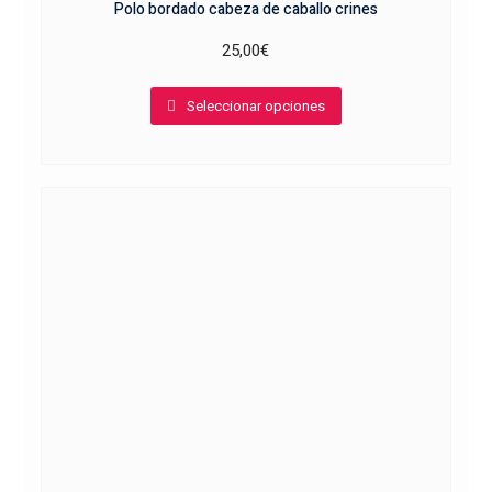
Polo bordado cabeza de caballo crines
25,00
€
Este
Seleccionar opciones
producto
tiene
múltiples
variantes.
Las
opciones
se
pueden
elegir
en
la
página
de
producto