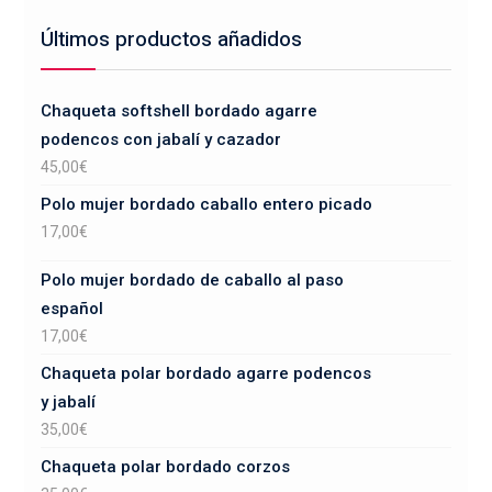
la
Últimos productos añadidos
página
de
producto
Chaqueta softshell bordado agarre
podencos con jabalí y cazador
45,00
€
Polo mujer bordado caballo entero picado
17,00
€
Polo mujer bordado de caballo al paso
español
17,00
€
Chaqueta polar bordado agarre podencos
y jabalí
35,00
€
Chaqueta polar bordado corzos