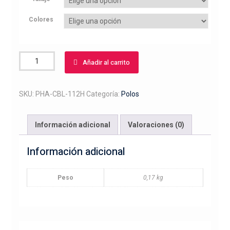
Colores
Polo
Añadir al carrito
bordado
cabeza
caballo
SKU:
PHA-CBL-112H
Categoría:
Polos
con
herradura
Información adicional
Valoraciones (0)
cantidad
Información adicional
Peso
0,17 kg