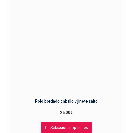
se
pueden
elegir
en
la
página
de
producto
Polo bordado caballo y jinete salto
25,00
€
Este
Seleccionar opciones
producto