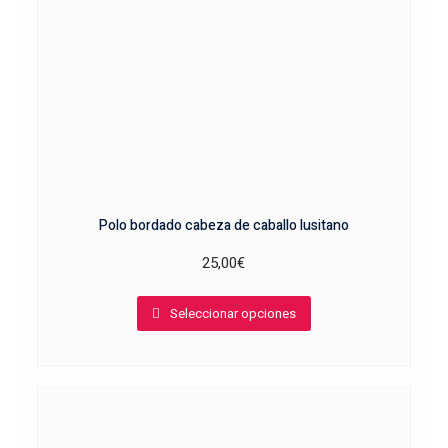
Polo bordado cabeza de caballo lusitano
25,00
€
Este
Seleccionar opciones
producto
tiene
múltiples
variantes.
Las
opciones