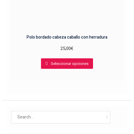
Polo bordado cabeza caballo con herradura
25,00
€
Este
Seleccionar opciones
producto
tiene
múltiples
variantes.
Las
opciones
se
Search
pueden
for:
elegir
en