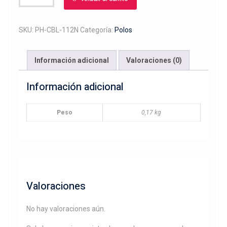
bordado
cabeza
caballo
SKU:
PH-CBL-112N
Categoría:
Polos
con
nombre
Información adicional
Valoraciones (0)
cantidad
Información adicional
Peso
0,17 kg
Valoraciones
No hay valoraciones aún.