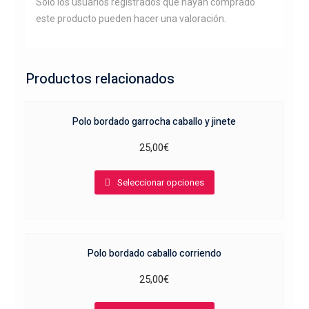
Solo los usuarios registrados que hayan comprado
este producto pueden hacer una valoración.
Productos relacionados
Polo bordado garrocha caballo y jinete
25,00
€
Este
Seleccionar opciones
producto
tiene
múltiples
variantes.
Polo bordado caballo corriendo
Las
opciones
25,00
€
se
Este
pueden