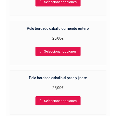
Seleccionar opciones
producto
elegir
tiene
en
múltiples
la
variantes.
página
Polo bordado caballo corriendo entero
Las
de
opciones
producto
25,00
€
se
Este
pueden
Seleccionar opciones
producto
elegir
tiene
en
múltiples
la
variantes.
página
Polo bordado caballo al paso y jinete
Las
de
opciones
producto
25,00
€
se
Este
pueden
Seleccionar opciones
producto
elegir
tiene
en
múltiples
la