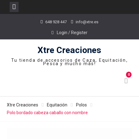
Skip
648 928 447
info@xtre.es
to
content
Login / Register
Xtre Creaciones
Tu tienda de accesorios de Caza, Equitación,
Pesca y mucho más!
0
Xtre Creaciones
Equitación
Polos
Polo bordado cabeza caballo con nombre