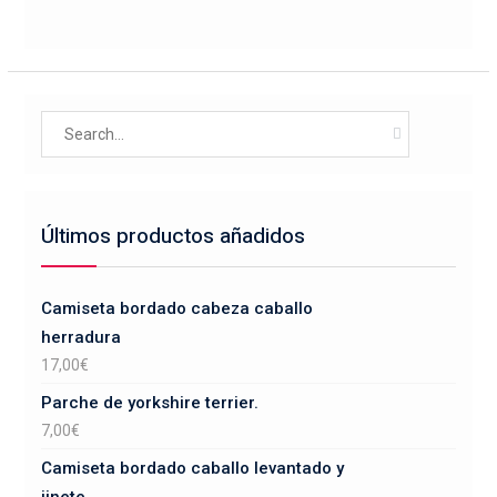
variantes.
página
Las
de
opciones
producto
se
Search
pueden
for:
elegir
en
la
Últimos productos añadidos
página
de
producto
Camiseta bordado cabeza caballo
herradura
17,00
€
Parche de yorkshire terrier.
7,00
€
Camiseta bordado caballo levantado y