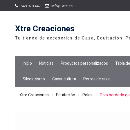
Skip
648 928 447
info@xtre.es
to
content
Xtre Creaciones
Tu tienda de accesorios de Caza, Equitación, 
Inicio
Noticias
Productos personalizados
Tabla d
Silvestrismo
Canaricultura
Perros de raza
Xtre Creaciones
Equitación
Polos
Polo bordado gar