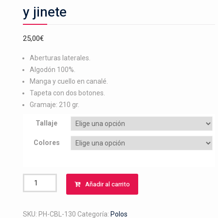
y jinete
25,00
€
Aberturas laterales.
Algodón 100%.
Manga y cuello en canalé.
Tapeta con dos botones.
Gramaje: 210 gr.
Tallaje
Colores
Polo
Añadir al carrito
bordado
garrocha
caballo
SKU:
PH-CBL-130
Categoría:
Polos