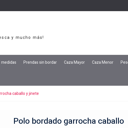
Pesca y mucho más!
e medidas
Prendas sin bordar
Caza Mayor
Caza Menor
Pes
rocha caballo y jinete
Polo bordado garrocha caballo