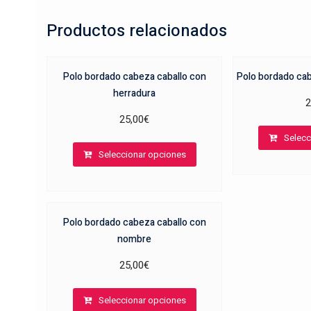
Productos relacionados
Polo bordado cabeza caballo con
Polo bordado cab
herradura
2
25,00
€
Selecc
Este
Seleccionar opciones
producto
tiene
múltiples
variantes.
Polo bordado cabeza caballo con
Las
nombre
opciones
se
25,00
€
pueden
Este
elegir
Seleccionar opciones
producto
en