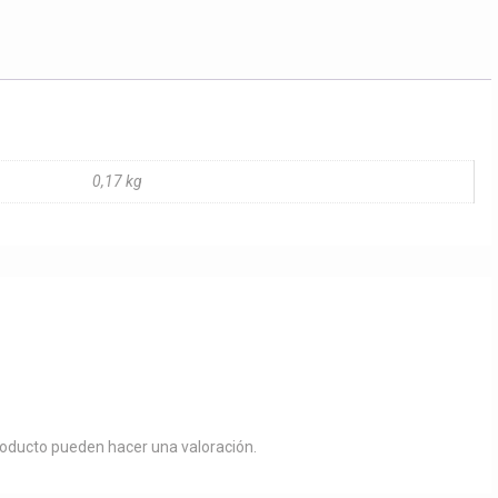
y
jinete
cantidad
0,17 kg
roducto pueden hacer una valoración.