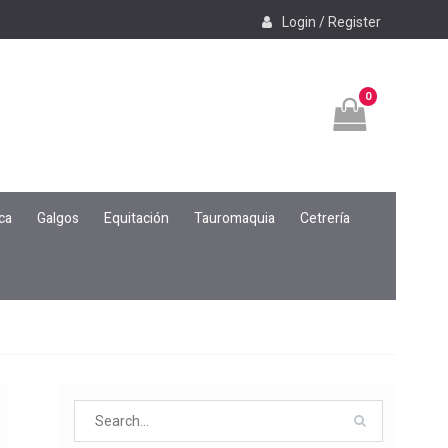
Login / Register
0
ca
Galgos
Equitación
Tauromaquia
Cetrería
Search
for: