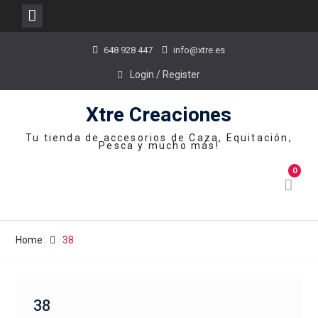
Skip
648 928 447
info@xtre.es
to
content
Login / Register
Xtre Creaciones
Tu tienda de accesorios de Caza, Equitación,
Pesca y mucho más!
0
Home
38
38