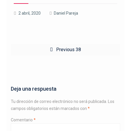
2 abril, 2020
Daniel Pareja
Navegación
Previous
Previous
38
de
post:
entradas
Deja una respuesta
Tu dirección de correo electrónico no será publicada.
Los
campos obligatorios están marcados con
*
Comentario
*