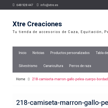
Skip
648 928 447
info@xtre.es
to
content
Xtre Creaciones
Tu tienda de accesorios de Caza, Equitación, 
Inicio
Noticias
Productos personalizados
Tabla d
Silvestrismo
Canaricultura
Perros de raza
Home
218-camiseta-marron-gallo-pelea-cuerpo-bordad
218-camiseta-marron-gallo-pe