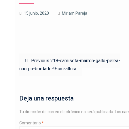
15 junio, 2020
Miriam Pareja
Navegación
Previous
Previous
218-camiseta-marron-gallo-pelea-
de
post:
cuerpo-bordado-9-cm-altura
entradas
Deja una respuesta
Tu dirección de correo electrónico no será publicada.
Los cam
Comentario
*