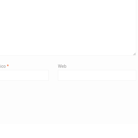
nico
*
Web