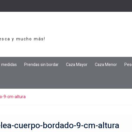
Pesca y mucho más!
e medidas
Prendas sin bordar
Caza Mayor
Caza Menor
Pes
o-9-cm-altura
lea-cuerpo-bordado-9-cm-altura