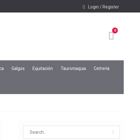
Login / Register
0
ca
Galgos
Equitación
Tauromaquia
Cetrería
Search
for: