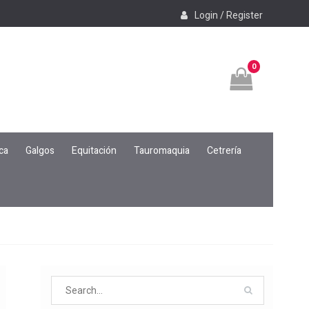
Login / Register
0
ca
Galgos
Equitación
Tauromaquia
Cetrería
Search
for: