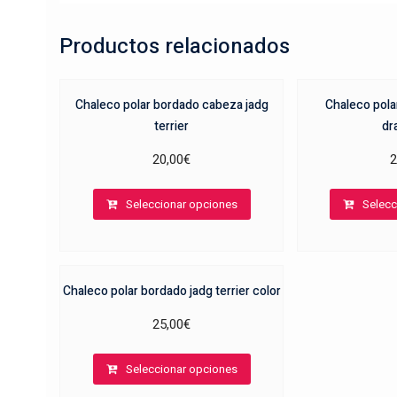
Productos relacionados
Chaleco polar bordado cabeza jadg
Chaleco pola
terrier
dr
20,00
€
2
Este
Seleccionar opciones
Selecc
producto
tiene
múltiples
variantes.
Chaleco polar bordado jadg terrier color
Las
opciones
25,00
€
se
Este
pueden
Seleccionar opciones
producto
elegir
tiene