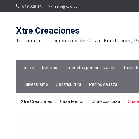
Skip
648 928 447
info@xtre.es
to
content
Xtre Creaciones
Tu tienda de accesorios de Caza, Equitación, 
Inicio
Noticias
Productos personalizados
Tabla d
Silvestrismo
Canaricultura
Perros de raza
Xtre Creaciones
Caza Menor
Chalecos caza
Chale