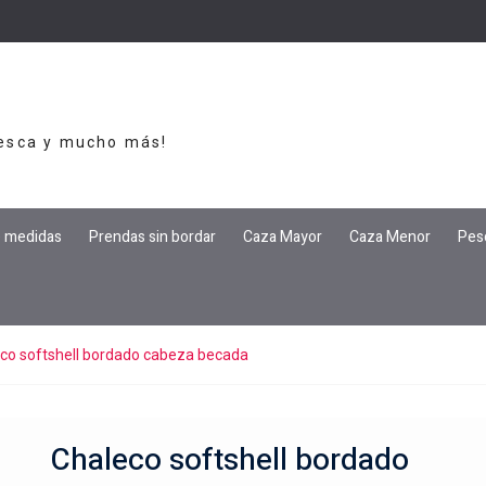
Pesca y mucho más!
e medidas
Prendas sin bordar
Caza Mayor
Caza Menor
Pes
co softshell bordado cabeza becada
Chaleco softshell bordado