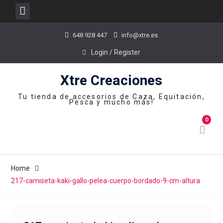
Skip
648 928 447
info@xtre.es
to
content
Login / Register
Xtre Creaciones
Tu tienda de accesorios de Caza, Equitación,
Pesca y mucho más!
0
Home
217-camiseta-kaki-gallo-pelea-cuerpo-bordado-9-cm-altura