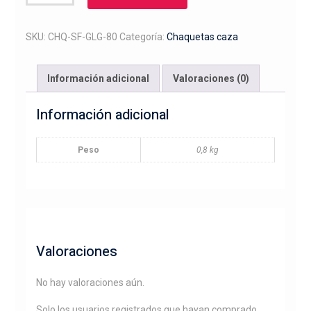
softshell
bordado
galgos
SKU:
CHQ-SF-GLG-80
Categoría:
Chaquetas caza
y
caballo
Información adicional
Valoraciones (0)
con
jinete
Información adicional
cantidad
Peso
0,8 kg
Valoraciones
No hay valoraciones aún.
Solo los usuarios registrados que hayan comprado