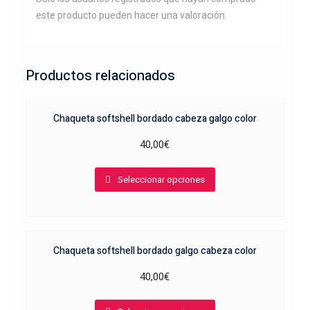
este producto pueden hacer una valoración.
Productos relacionados
Chaqueta softshell bordado cabeza galgo color
40,00
€
Este
Seleccionar opciones
producto
tiene
múltiples
variantes.
Chaqueta softshell bordado galgo cabeza color
Las
opciones
40,00
€
se
Este
pueden