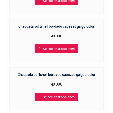
Seleccionar opciones
producto
elegir
tiene
en
múltiples
la
variantes.
página
Chaqueta softshell bordado cabezas galgo color
Las
de
opciones
producto
40,00
€
se
Este
pueden
Seleccionar opciones
producto
elegir
tiene
en
múltiples
la
variantes.
página
Chaqueta softshell bordado cabezas galgos color
Las
de
opciones
producto
40,00
€
se
Este
pueden
Seleccionar opciones
producto
elegir
tiene
en
múltiples
la