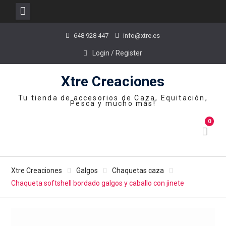
Skip
648 928 447
info@xtre.es
to
content
Login / Register
Xtre Creaciones
Tu tienda de accesorios de Caza, Equitación,
Pesca y mucho más!
0
Xtre Creaciones
Galgos
Chaquetas caza
Chaqueta softshell bordado galgos y caballo con jinete