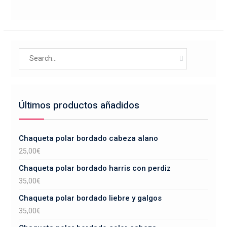
variantes.
página
Las
de
opciones
producto
se
Search
pueden
for:
elegir
en
la
Últimos productos añadidos
página
de
producto
Chaqueta polar bordado cabeza alano
25,00
€
Chaqueta polar bordado harris con perdiz
35,00
€
Chaqueta polar bordado liebre y galgos
35,00
€