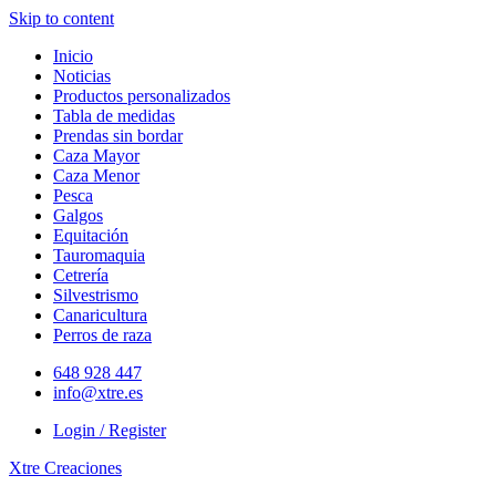
Skip to content
Inicio
Noticias
Productos personalizados
Tabla de medidas
Prendas sin bordar
Caza Mayor
Caza Menor
Pesca
Galgos
Equitación
Tauromaquia
Cetrería
Silvestrismo
Canaricultura
Perros de raza
648 928 447
info@xtre.es
Login / Register
Xtre Creaciones