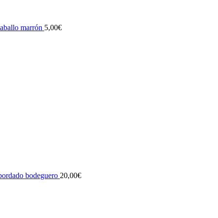
aballo marrón
5,00
€
 bordado bodeguero
20,00
€