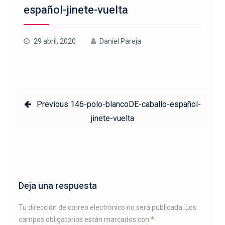
español-jinete-vuelta
29 abril, 2020
Daniel Pareja
Navegación
Previous
Previous
146-polo-blancoDE-caballo-español-
de
post:
jinete-vuelta
entradas
Deja una respuesta
Tu dirección de correo electrónico no será publicada.
Los
campos obligatorios están marcados con
*