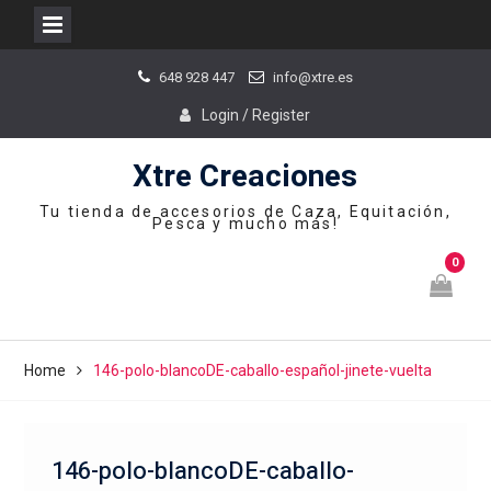
Skip
648 928 447
info@xtre.es
to
content
Login / Register
Xtre Creaciones
Tu tienda de accesorios de Caza, Equitación,
Pesca y mucho más!
0
Home
146-polo-blancoDE-caballo-español-jinete-vuelta
146-polo-blancoDE-caballo-