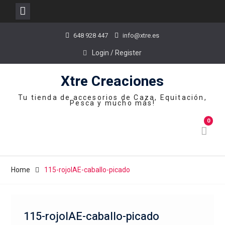
Skip
648 928 447
info@xtre.es
to
content
Login / Register
Xtre Creaciones
Tu tienda de accesorios de Caza, Equitación,
Pesca y mucho más!
0
Home
115-rojolAE-caballo-picado
115-rojolAE-caballo-picado