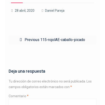
28 abril, 2020
Daniel Pareja
Navegación
Previous
Previous
115-rojolAE-caballo-picado
de
post:
entradas
Deja una respuesta
Tu dirección de correo electrónico no será publicada.
Los
campos obligatorios están marcados con
*
Comentario
*