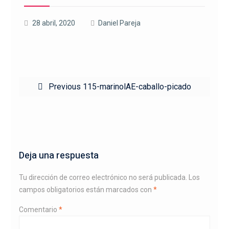
28 abril, 2020
Daniel Pareja
Navegación
Previous
Previous
115-marinolAE-caballo-picado
de
post:
entradas
Deja una respuesta
Tu dirección de correo electrónico no será publicada.
Los
campos obligatorios están marcados con
*
Comentario
*