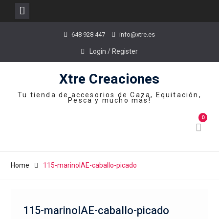
Skip
648 928 447
info@xtre.es
to
content
Login / Register
Xtre Creaciones
Tu tienda de accesorios de Caza, Equitación,
Pesca y mucho más!
0
Home
115-marinolAE-caballo-picado
115-marinolAE-caballo-picado