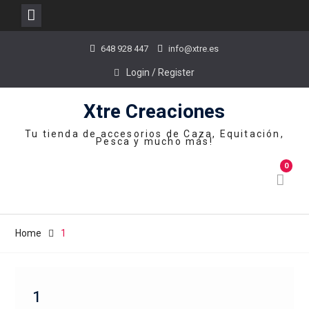
Skip
648 928 447
info@xtre.es
to
content
Login / Register
Xtre Creaciones
Tu tienda de accesorios de Caza, Equitación,
Pesca y mucho más!
0
Home
1
1