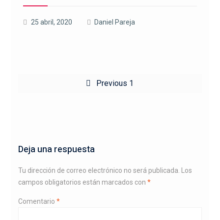
25 abril, 2020
Daniel Pareja
Navegación
Previous
Previous
1
de
post:
entradas
Deja una respuesta
Tu dirección de correo electrónico no será publicada.
Los
campos obligatorios están marcados con
*
Comentario
*