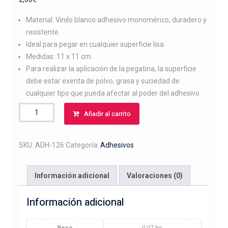
Material: Vinilo blanco adhesivo monomérico, duradero y
resistente.
Ideal para pegar en cualquier superficie lisa.
Medidas: 11 x 11 cm.
Para realizar la aplicación de la pegatina, la superficie
debe estar exenta de polvo, grasa y suciedad de
cualquier tipo que pueda afectar al poder del adhesivo.
Adhesivo
Añadir al carrito
bull
terier
cantidad
SKU:
ADH-126
Categoría:
Adhesivos
Información adicional
Valoraciones (0)
Información adicional
Peso
0,07 kg