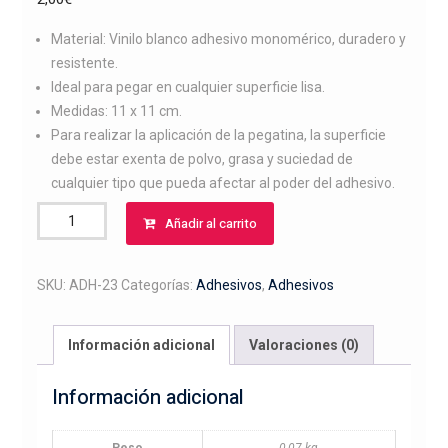
Material: Vinilo blanco adhesivo monomérico, duradero y
resistente.
Ideal para pegar en cualquier superficie lisa.
Medidas: 11 x 11 cm.
Para realizar la aplicación de la pegatina, la superficie
debe estar exenta de polvo, grasa y suciedad de
cualquier tipo que pueda afectar al poder del adhesivo.
Adhesivo
Añadir al carrito
de
drahtaar
cantidad
SKU:
ADH-23
Categorías:
Adhesivos
,
Adhesivos
Información adicional
Valoraciones (0)
Información adicional
Peso
0,07 kg