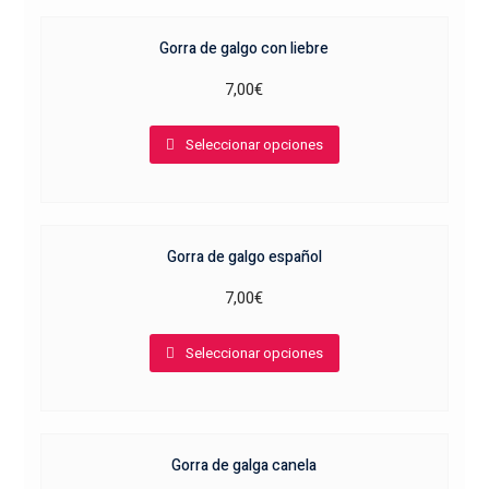
variantes.
Gorra de galgo con liebre
Las
opciones
7,00
€
se
Este
pueden
Seleccionar opciones
producto
elegir
tiene
en
múltiples
la
variantes.
página
Gorra de galgo español
Las
de
opciones
producto
7,00
€
se
Este
pueden
Seleccionar opciones
producto
elegir
tiene
en
múltiples
la
variantes.
página
Gorra de galga canela
Las
de