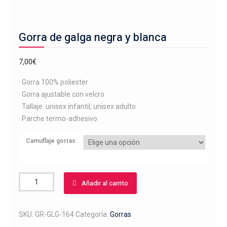
Gorra de galga negra y blanca
7,00
€
· Gorra 100% poliester
· Gorra ajustable con velcro
· Tallaje: unisex infantil, unisex adulto
· Parche termo-adhesivo
Camuflaje gorras
Gorra
Añadir al carrito
de
galga
negra
SKU:
GR-GLG-164
Categoría:
Gorras
y