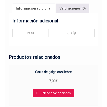
blanca
Información adicional
Valoraciones (0)
cantidad
Información adicional
Peso
0,06 kg
Productos relacionados
Gorra de galga con liebre
7,00
€
Este
Seleccionar opciones
producto
tiene
múltiples