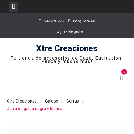
Skip
648 928 447
info@xtre.es
to
content
Login / Register
Xtre Creaciones
Tu tienda de accesorios de Caza, Equitación,
Pesca y mucho más!
0
Xtre Creaciones
Galgos
Gorras
Gorra de galga negra y blanca