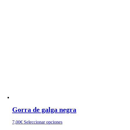
producto
tiene
múltiples
variantes.
Las
opciones
se
pueden
elegir
en
la
página
de
producto
Gorra de galga negra
Este
7,00
€
Seleccionar opciones
producto