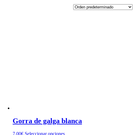
Gorra de galga blanca
Este
7,00
€
Seleccionar opciones