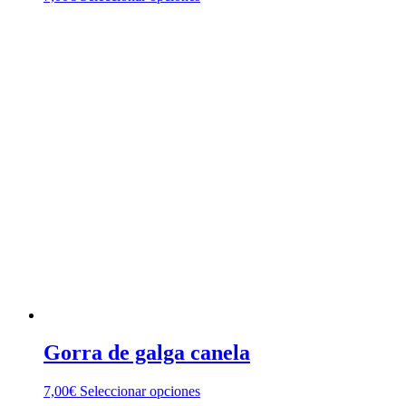
producto
tiene
múltiples
variantes.
Las
opciones
se
pueden
elegir
en
la
página
de
producto
Gorra de galga canela
Este
7,00
€
Seleccionar opciones