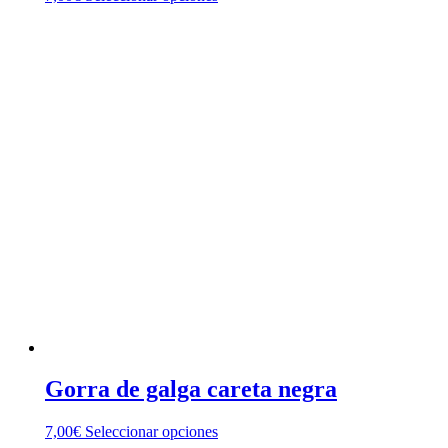
producto
tiene
múltiples
variantes.
Las
opciones
se
pueden
elegir
en
la
página
de
producto
Gorra de galga careta negra
Este
7,00
€
Seleccionar opciones