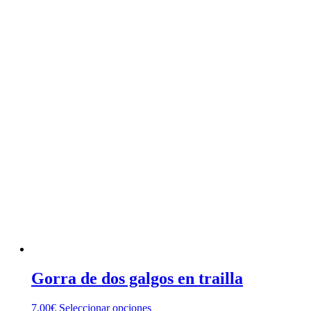
Gorra de dos galgos en trailla
Este
7,00
€
Seleccionar opciones