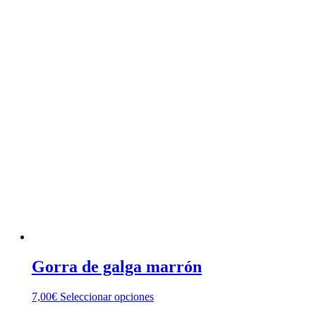
producto
tiene
múltiples
variantes.
Las
opciones
se
pueden
elegir
en
la
página
de
producto
Gorra de galga marrón
Este
7,00
€
Seleccionar opciones
producto