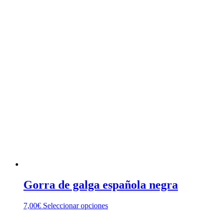
producto
tiene
múltiples
variantes.
Las
opciones
se
pueden
elegir
en
la
página
de
producto
Gorra de galga española negra
Este
7,00
€
Seleccionar opciones
producto