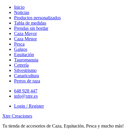
Skip
Inicio
to
Noticias
content
Productos personalizados
Tabla de medidas
Prendas sin bordar
Caza Mayor
Caza Menor
Pesca
Galgos
Equitación
Tauromaquia
Cetrería
Silvestrismo
Canaricultura
Perros de raza
648 928 447
info@xtre.es
Login / Register
Xtre Creaciones
Tu tienda de accesorios de Caza, Equitación, Pesca y mucho más!