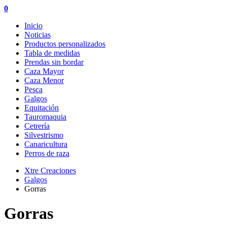
0
Inicio
Noticias
Productos personalizados
Tabla de medidas
Prendas sin bordar
Caza Mayor
Caza Menor
Pesca
Galgos
Equitación
Tauromaquia
Cetrería
Silvestrismo
Canaricultura
Perros de raza
Xtre Creaciones
Galgos
Gorras
Gorras