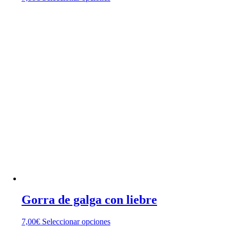
producto
tiene
múltiples
variantes.
Las
opciones
se
pueden
elegir
en
la
página
de
producto
Gorra de galga con liebre
Este
7,00
€
Seleccionar opciones