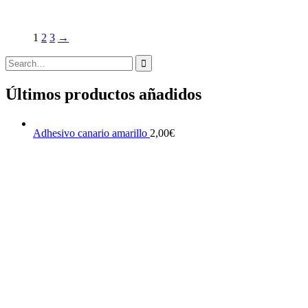
tiene
múltiples
variantes.
1
2
3
→
Las
opciones
Search
se
for:
pueden
Últimos productos añadidos
elegir
en
la
página
Adhesivo canario amarillo
2,00
€
de
producto