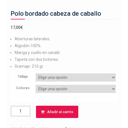
Polo bordado cabeza de caballo
17,00
€
Aberturas laterales.
Algodón 100%.
Manga y cuello en canalé.
Tapeta con dos botones.
Gramaje: 210 gr.
Tallaje
Colores
Polo
Añadir al carrito
bordado
cabeza