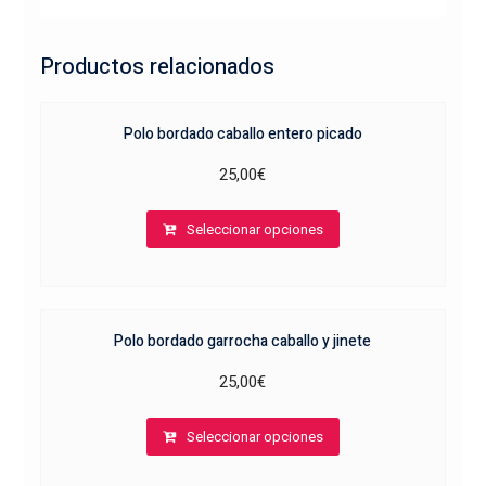
Productos relacionados
Polo bordado caballo entero picado
25,00
€
Este
Seleccionar opciones
producto
tiene
múltiples
variantes.
Polo bordado garrocha caballo y jinete
Las
opciones
25,00
€
se
Este
pueden
Seleccionar opciones
producto
elegir
tiene
en