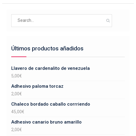
opciones
producto
se
Search
pueden
for:
elegir
en
la
Últimos productos añadidos
página
de
producto
Llavero de cardenalito de venezuela
5,00
€
Adhesivo paloma torcaz
2,00
€
Chaleco bordado caballo corrriendo
45,00
€
Adhesivo canario bruno amarillo
2,00
€