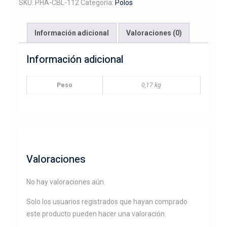
de
SKU:
PHA-CBL-112
Categoría:
Polos
caballo
cantidad
Información adicional
Valoraciones (0)
Información adicional
Peso
0,17 kg
Valoraciones
No hay valoraciones aún.
Solo los usuarios registrados que hayan comprado
este producto pueden hacer una valoración.