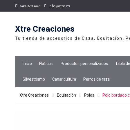
Skip
648 928 447
info@xtre.es
to
content
Xtre Creaciones
Tu tienda de accesorios de Caza, Equitación, 
Inicio
Noticias
Productos personalizados
Tabla d
Silvestrismo
Canaricultura
Perros de raza
Xtre Creaciones
Equitación
Polos
Polo bordado c