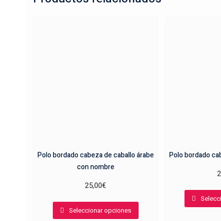
Polo bordado cabeza de caballo árabe
Polo bordado ca
con nombre
2
25,00
€
Selecc
Este
Seleccionar opciones
producto