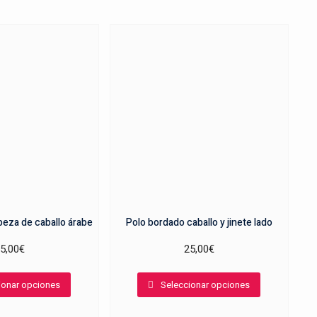
beza de caballo árabe
Polo bordado caballo y jinete lado
5,00
€
25,00
€
Este
Este
ionar opciones
Seleccionar opciones
producto
producto
tiene
tiene