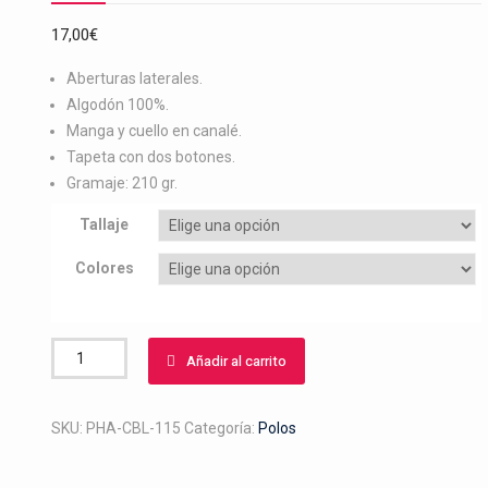
17,00
€
Aberturas laterales.
Algodón 100%.
Manga y cuello en canalé.
Tapeta con dos botones.
Gramaje: 210 gr.
Tallaje
Colores
Polo
Añadir al carrito
bordado
caballo
picado
SKU:
PHA-CBL-115
Categoría:
Polos
cantidad