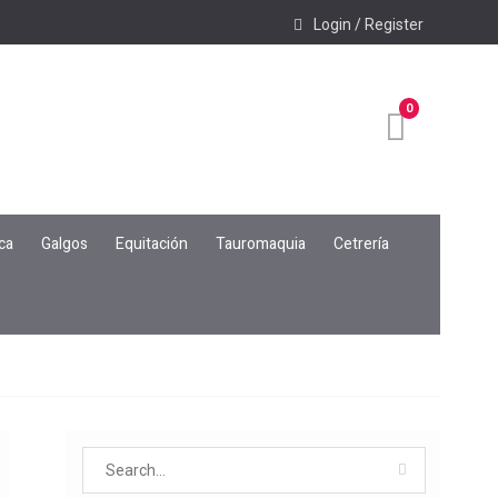
Login / Register
0
ca
Galgos
Equitación
Tauromaquia
Cetrería
Search
for: