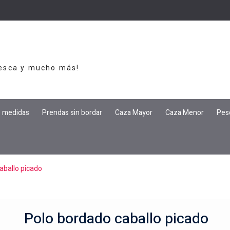
Pesca y mucho más!
e medidas
Prendas sin bordar
Caza Mayor
Caza Menor
Pes
aballo picado
Polo bordado caballo picado