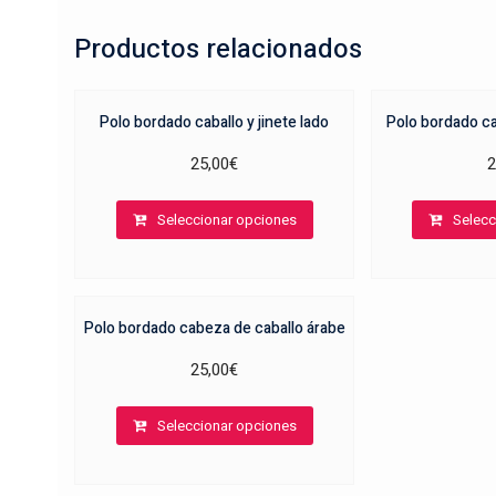
Productos relacionados
Polo bordado caballo y jinete lado
Polo bordado cab
25,00
€
2
Este
Seleccionar opciones
Selecc
producto
tiene
múltiples
variantes.
Polo bordado cabeza de caballo árabe
Las
opciones
25,00
€
se
Este
pueden
Seleccionar opciones
producto
elegir
tiene
en
múltiples
la