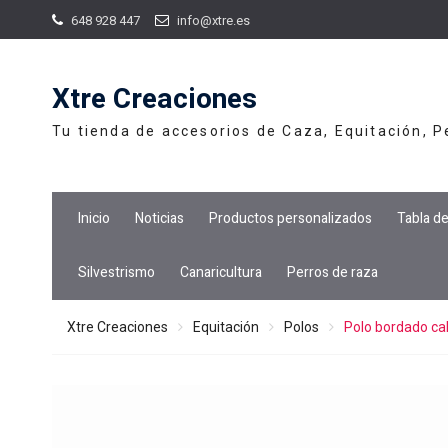
Skip
648 928 447
info@xtre.es
to
content
Xtre Creaciones
Tu tienda de accesorios de Caza, Equitación, 
Inicio
Noticias
Productos personalizados
Tabla d
Silvestrismo
Canaricultura
Perros de raza
Xtre Creaciones
Equitación
Polos
Polo bordado cab