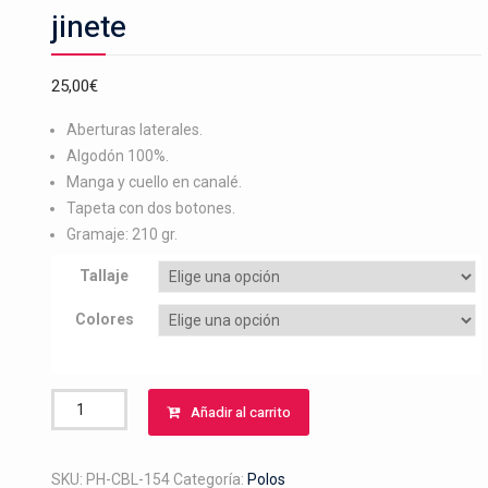
jinete
25,00
€
Aberturas laterales.
Algodón 100%.
Manga y cuello en canalé.
Tapeta con dos botones.
Gramaje: 210 gr.
Tallaje
Colores
Polo
Añadir al carrito
bordado
caballo
lusitano
SKU:
PH-CBL-154
Categoría:
Polos