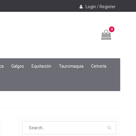
Login / Register
0
ca
Galgos
Equitación
Tauromaquia
Cetrería
Search
for: