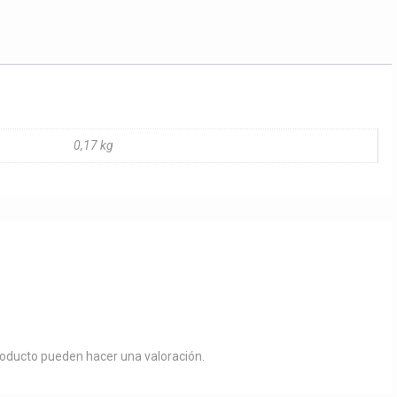
y
jinete
cantidad
0,17 kg
roducto pueden hacer una valoración.