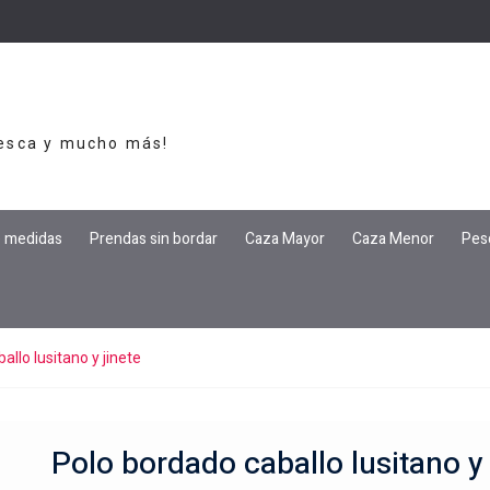
Pesca y mucho más!
e medidas
Prendas sin bordar
Caza Mayor
Caza Menor
Pes
allo lusitano y jinete
Polo bordado caballo lusitano y