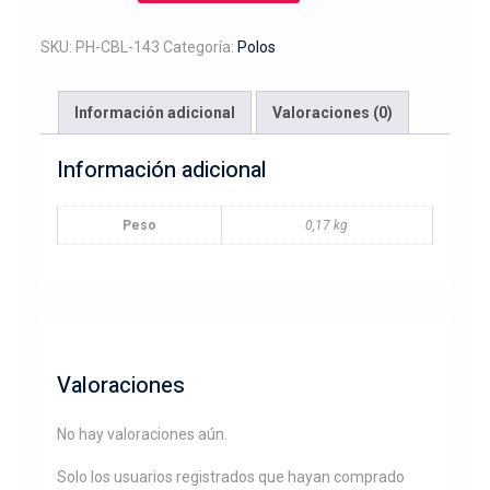
caballo
levantado
SKU:
PH-CBL-143
Categoría:
Polos
y
jinete
Información adicional
Valoraciones (0)
cantidad
Información adicional
Peso
0,17 kg
Valoraciones
No hay valoraciones aún.
Solo los usuarios registrados que hayan comprado