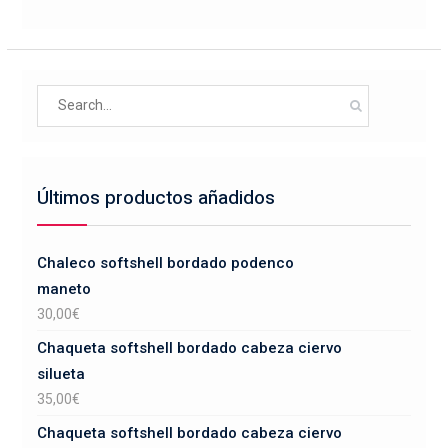
variantes.
página
Las
de
opciones
producto
se
Search
pueden
for:
elegir
en
la
Últimos productos añadidos
página
de
producto
Chaleco softshell bordado podenco
maneto
30,00
€
Chaqueta softshell bordado cabeza ciervo
silueta
35,00
€
Chaqueta softshell bordado cabeza ciervo