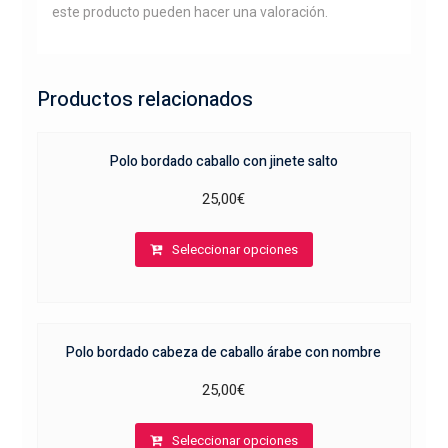
este producto pueden hacer una valoración.
Productos relacionados
Polo bordado caballo con jinete salto
25,00
€
Este
Seleccionar opciones
producto
tiene
múltiples
variantes.
Polo bordado cabeza de caballo árabe con nombre
Las
opciones
25,00
€
se
Este
pueden
Seleccionar opciones
producto