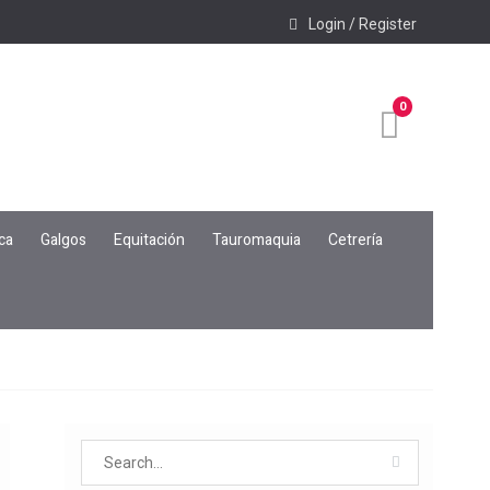
Login / Register
0
ca
Galgos
Equitación
Tauromaquia
Cetrería
Search
for: