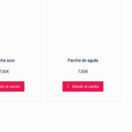
che azor
Parche de aguila
7,00
€
7,00
€
ir al carrito
Añadir al carrito