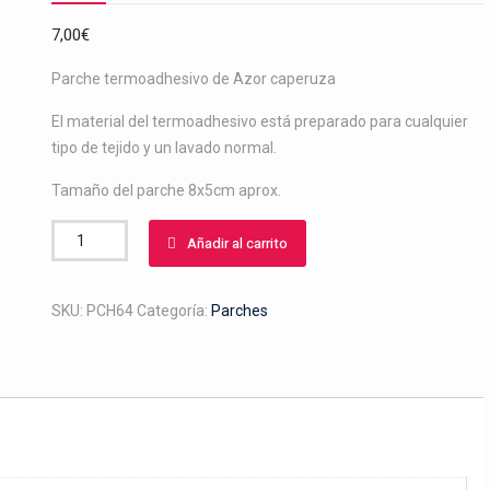
7,00
€
Parche termoadhesivo de Azor caperuza
El material del termoadhesivo está preparado para cualquier
tipo de tejido y un lavado normal.
Tamaño del parche 8x5cm aprox.
Parche
Añadir al carrito
de
azor
con
SKU:
PCH64
Categoría:
Parches
caperuza
cantidad