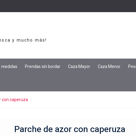
Pesca y mucho más!
e medidas
Prendas sin bordar
Caza Mayor
Caza Menor
Pes
r con caperuza
Parche de azor con caperuza