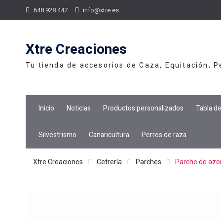
Skip
648 928 447
info@xtre.es
to
content
Xtre Creaciones
Tu tienda de accesorios de Caza, Equitación, 
Inicio
Noticias
Productos personalizados
Tabla d
Silvestrismo
Canaricultura
Perros de raza
Xtre Creaciones
Cetrería
Parches
Parche de azo