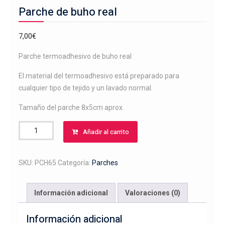
Parche de buho real
7,00
€
Parche termoadhesivo de buho real
El material del termoadhesivo está preparado para
cualquier tipo de tejido y un lavado normal.
Tamaño del parche 8x5cm aprox.
Parche
Añadir al carrito
de
buho
real
SKU:
PCH65
Categoría:
Parches
cantidad
Información adicional
Valoraciones (0)
Información adicional