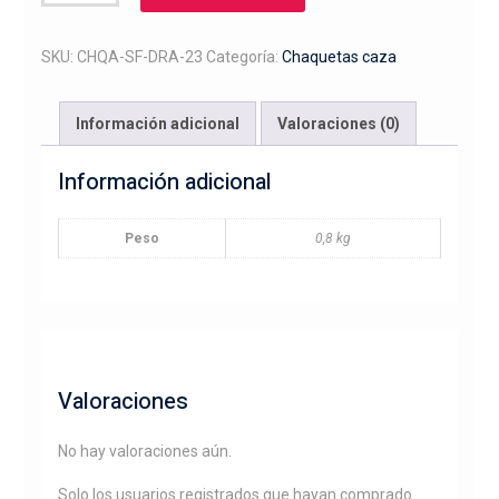
softshell
bordado
cabeza
SKU:
CHQA-SF-DRA-23
Categoría:
Chaquetas caza
drahthaar
cantidad
Información adicional
Valoraciones (0)
Información adicional
Peso
0,8 kg
Valoraciones
No hay valoraciones aún.
Solo los usuarios registrados que hayan comprado