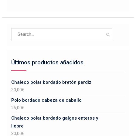
variantes.
página
Las
de
opciones
producto
se
Search
pueden
for:
elegir
en
la
Últimos productos añadidos
página
de
producto
Chaleco polar bordado bretón perdiz
30,00
€
Polo bordado cabeza de caballo
25,00
€
Chaleco polar bordado galgos enteros y
liebre
30,00
€