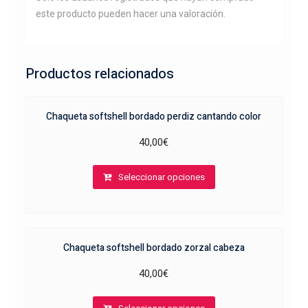
este producto pueden hacer una valoración.
Productos relacionados
Chaqueta softshell bordado perdiz cantando color
40,00
€
Este
Seleccionar opciones
producto
tiene
múltiples
variantes.
Chaqueta softshell bordado zorzal cabeza
Las
opciones
40,00
€
se
Este
pueden