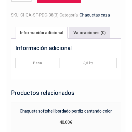
softshell
bordado
podencos
SKU:
CHQA-SF-PDC-38(3)
Categoría:
Chaquetas caza
ibicencos
color
Información adicional
Valoraciones (0)
cantidad
Información adicional
Peso
0,8 kg
Productos relacionados
Chaqueta softshell bordado perdiz cantando color
40,00
€