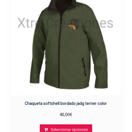
opciones
se
pueden
elegir
en
la
página
de
producto
Chaqueta softshell bordado jadg terrier color
40,00
€
Este
Seleccionar opciones
producto