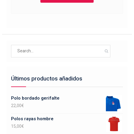
tiene
múltiples
variantes.
Las
opciones
se
Search
pueden
for:
elegir
en
la
Últimos productos añadidos
página
de
producto
Polo bordado gerifalte
22,00
€
Polos rayas hombre
15,00
€