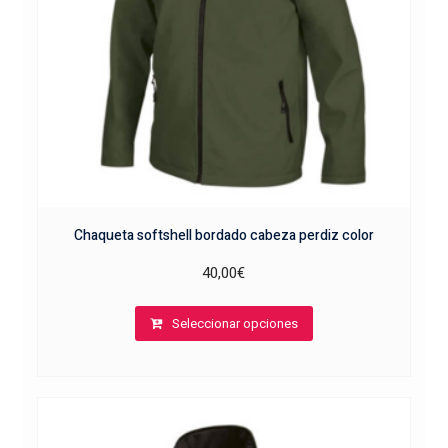
la
página
de
producto
Chaqueta softshell bordado cabeza perdiz color
40,00
€
Este
Seleccionar opciones
producto
tiene
múltiples
variantes.
Las