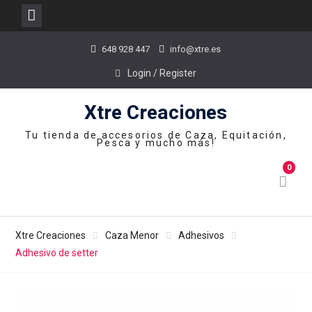
Skip
648 928 447
info@xtre.es
to
content
Login / Register
Xtre Creaciones
Tu tienda de accesorios de Caza, Equitación,
Pesca y mucho más!
0
Xtre Creaciones
Caza Menor
Adhesivos
Adhesivo de setter