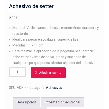
Adhesivo de setter
2,00
€
Material: Vinilo blanco adhesivo monomérico, duradero y
resistente.
Ideal para pegar en cualquier superficie lisa.
Medidas: 11 x 11 cm.
Para realizar la aplicación de la pegatina, la superficie
debe estar exenta de polvo, grasa y suciedad de
cualquier tipo que pueda afectar al poder del adhesivo.
Adhesivo
Añadir al carrito
de
setter
cantidad
SKU:
ADH-44
Categoría:
Adhesivos
Descripción
Información adicional