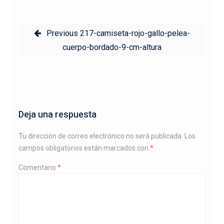
Navegación
Previous
Previous
217-camiseta-rojo-gallo-pelea-
de
post:
cuerpo-bordado-9-cm-altura
entradas
Deja una respuesta
Tu dirección de correo electrónico no será publicada.
Los
campos obligatorios están marcados con
*
Comentario
*