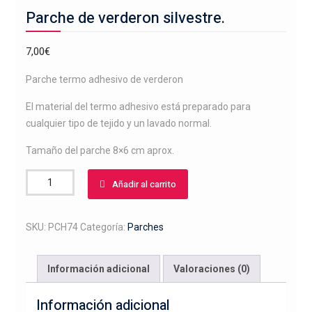
Parche de verderon silvestre.
7,00
€
Parche termo adhesivo de verderon
El material del termo adhesivo está preparado para
cualquier tipo de tejido y un lavado normal.
Tamaño del parche 8×6 cm aprox.
Parche
Añadir al carrito
de
verderon
silvestre.
SKU:
PCH74
Categoría:
Parches
cantidad
Información adicional
Valoraciones (0)
Información adicional