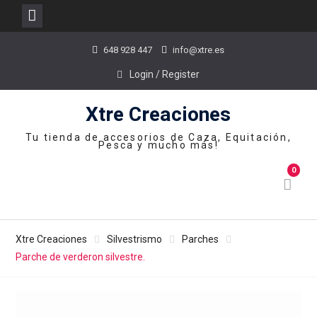
Skip
648 928 447
info@xtre.es
to
content
Login / Register
Xtre Creaciones
Tu tienda de accesorios de Caza, Equitación,
Pesca y mucho más!
0
Xtre Creaciones
Silvestrismo
Parches
Parche de verderon silvestre.