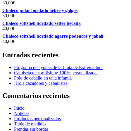
producto
producto
30,00
€
Chaleco polar bordado liebre y galgos
30,00
€
Chaleco softshell bordado setter becada
40,00
€
Chaleco softshell bordado agarre podencos y jabalí
40,00
€
Entradas recientes
Programa de ayudas de la Junta de Extremadura
Camiseta de carpfishing 100% personalizada.
Polo de caballo en talla infantil.
¡Hola cazadores y caballistas!
Comentarios recientes
Inicio
Noticias
Productos personalizados
Tabla de medidas
Prendas sin bordar