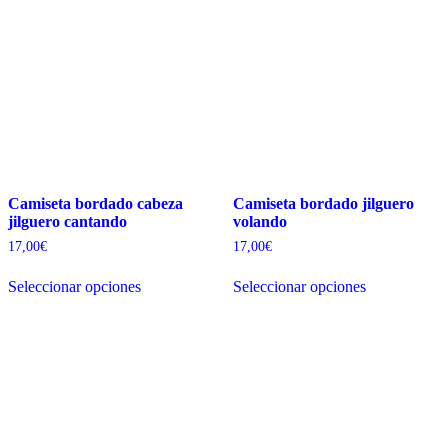
Camiseta bordado cabeza
Camiseta bordado jilguero
jilguero cantando
volando
17,00
€
17,00
€
Este
Este
Seleccionar opciones
Seleccionar opciones
producto
producto
tiene
tiene
múltiples
múltiples
variantes.
variantes.
Las
Las
opciones
opciones
se
se
pueden
pueden
elegir
elegir