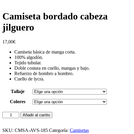
Camiseta bordado cabeza
jilguero
17,00
€
Camiseta básica de manga corta.
100% algodón.
Tejido tubular.
Doble costura en cuello, mangas y bajo.
Refuerzo de hombro a hombro.
Cuello de lycra.
Tallaje
Colores
Camiseta
Añadir al carrito
bordado
cabeza
jilguero
SKU:
CMSA-AVS-185
Categoría:
Camisetas