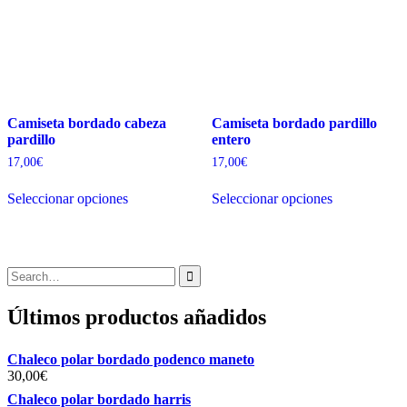
en
en
la
la
página
página
de
de
producto
producto
Camiseta bordado cabeza
Camiseta bordado pardillo
pardillo
entero
17,00
€
17,00
€
Este
Este
Seleccionar opciones
Seleccionar opciones
producto
producto
tiene
tiene
múltiples
múltiples
variantes.
variantes.
Las
Las
Search
opciones
opciones
for:
se
se
Últimos productos añadidos
pueden
pueden
elegir
elegir
en
en
Chaleco polar bordado podenco maneto
la
la
30,00
€
página
página
de
de
Chaleco polar bordado harris