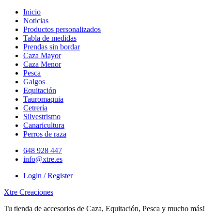
Skip
Inicio
to
Noticias
content
Productos personalizados
Tabla de medidas
Prendas sin bordar
Caza Mayor
Caza Menor
Pesca
Galgos
Equitación
Tauromaquia
Cetrería
Silvestrismo
Canaricultura
Perros de raza
648 928 447
info@xtre.es
Login / Register
Xtre Creaciones
Tu tienda de accesorios de Caza, Equitación, Pesca y mucho más!