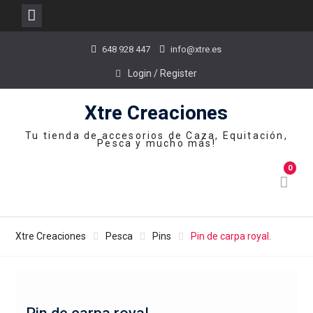
Skip
648 928 447
info@xtre.es
to
content
Login / Register
Xtre Creaciones
Tu tienda de accesorios de Caza, Equitación,
Pesca y mucho más!
0
Xtre Creaciones
Pesca
Pins
Pin de carpa royal.