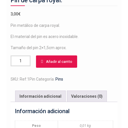
Pin de carpa royal.
3,00
€
Pin metálico de carpa royal.
El material del pin es acero inoxidable.
Tamaño del pin 2×1,5cm aprox.
Pin
Añadir al carrito
de
carpa
royal.
SKU:
Ref:1Pin
Categoría:
Pins
cantidad
Información adicional
Valoraciones (0)
Información adicional
Peso
0,01 kg