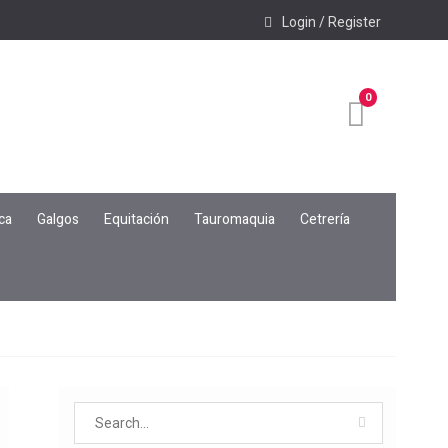
Login / Register
0
ca
Galgos
Equitación
Tauromaquia
Cetrería
Search
for: