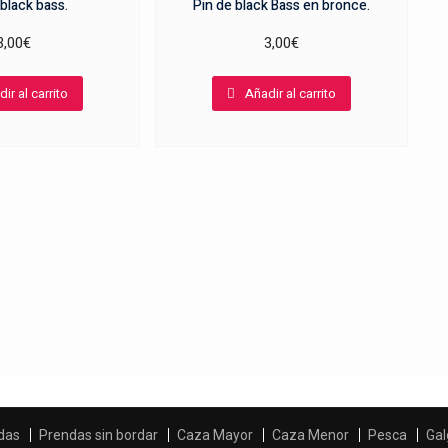
 black bass.
Pin de black Bass en bronce.
3,00
€
3,00
€
ir al carrito
Añadir al carrito
das
Prendas sin bordar
Caza Mayor
Caza Menor
Pesca
Gal