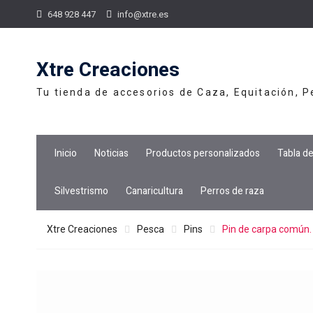
Skip
648 928 447
info@xtre.es
to
content
Xtre Creaciones
Tu tienda de accesorios de Caza, Equitación, 
Inicio
Noticias
Productos personalizados
Tabla d
Silvestrismo
Canaricultura
Perros de raza
Xtre Creaciones
Pesca
Pins
Pin de carpa común.