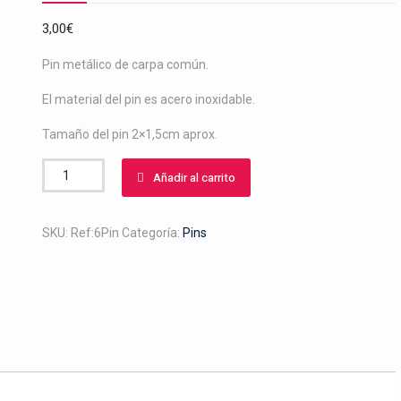
3,00
€
Pin metálico de carpa común.
El material del pin es acero inoxidable.
Tamaño del pin 2×1,5cm aprox.
Pin
Añadir al carrito
de
carpa
común.
SKU:
Ref:6Pin
Categoría:
Pins
cantidad