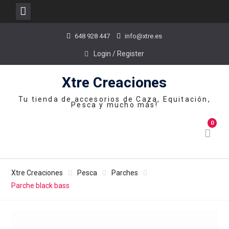
Skip
648 928 447
info@xtre.es
to
content
Login / Register
Xtre Creaciones
Tu tienda de accesorios de Caza, Equitación,
Pesca y mucho más!
0
Xtre Creaciones
Pesca
Parches
Parche black bass