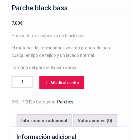
Parche black bass
7,00
€
Parche termo-adhesivo de black bass
El material del termoadhesivo está preparado para
cualquier tipo de tejido y un lavado normal.
Tamaño del parche 8x5cm aprox.
Parche
Añadir al carrito
black
bass
cantidad
SKU:
PCH25
Categoría:
Parches
Información adicional
Valoraciones (0)
Información adicional