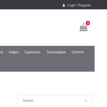
Login / Register
0
ca
Galgos
Equitación
Tauromaquia
Cetrería
Search
for: