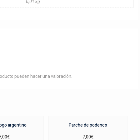
0,01 kg
roducto pueden hacer una valoración.
ogo argentino
Parche de podenco
7,00
€
7,00
€