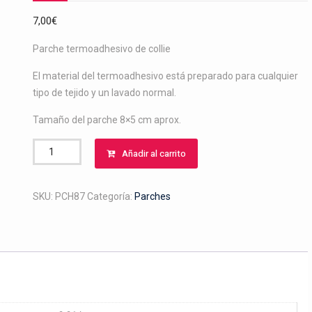
7,00
€
Parche termoadhesivo de collie
El material del termoadhesivo está preparado para cualquier
tipo de tejido y un lavado normal.
Tamaño del parche 8×5 cm aprox.
Parche
Añadir al carrito
de
collie
cantidad
SKU:
PCH87
Categoría:
Parches