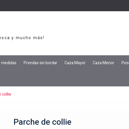
Pesca y mucho más!
e medidas
Prendas sin bordar
Caza Mayor
Caza Menor
Pes
 collie
Parche de collie