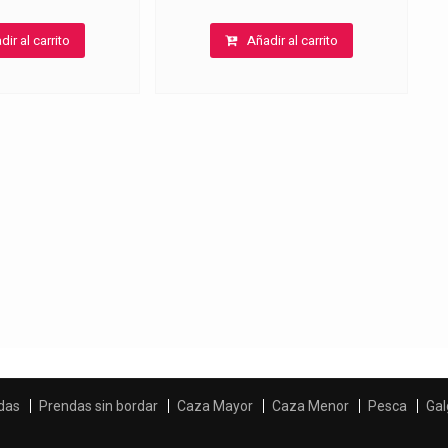
dir al carrito
Añadir al carrito
das
Prendas sin bordar
Caza Mayor
Caza Menor
Pesca
Gal