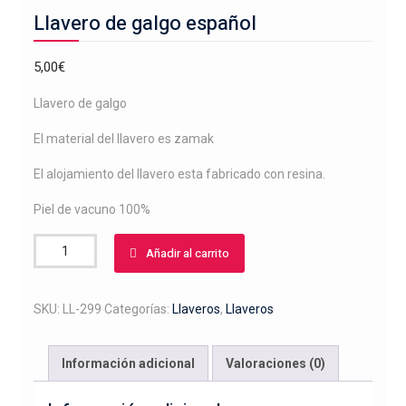
Llavero de galgo español
5,00
€
Llavero de galgo
El material del llavero es zamak
El alojamiento del llavero esta fabricado con resina.
Piel de vacuno 100%
Llavero
Añadir al carrito
de
galgo
español
SKU:
LL-299
Categorías:
Llaveros
,
Llaveros
cantidad
Información adicional
Valoraciones (0)