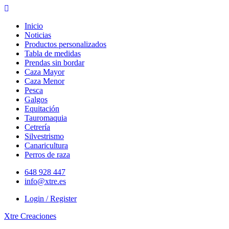
Skip
to
Inicio
content
Noticias
Productos personalizados
Tabla de medidas
Prendas sin bordar
Caza Mayor
Caza Menor
Pesca
Galgos
Equitación
Tauromaquia
Cetrería
Silvestrismo
Canaricultura
Perros de raza
648 928 447
info@xtre.es
Login / Register
Xtre Creaciones