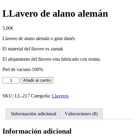
LLavero de alano alemán
5,00
€
Llavero de alano alemán o gran danés
El material del llavero es zamak
El alojamiento del llavero esta fabricado con resina.
Piel de vacuno 100%
LLavero
Añadir al carrito
de
alano
alemán
SKU:
LL-217
Categoría:
Llaveros
cantidad
Información adicional
Valoraciones (0)
Información adicional