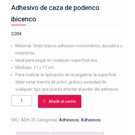
Adhesivo de caza de podenco
ibicenco
2,00
€
Material: Vinilo blanco adhesivo monomérico, duradero y
resistente.
Ideal para pegar en cualquier superficie lisa.
Medidas: 11 x 11 cm.
Para realizar la aplicación de la pegatina, la superficie
debe estar exenta de polvo, grasa y suciedad de
cualquier tipo que pueda afectar al poder del adhesivo.
Adhesivo
Añadir al carrito
de
caza
de
SKU:
ADH-35
Categorías:
Adhesivos
,
Adhesivos
podenco
ibicenco