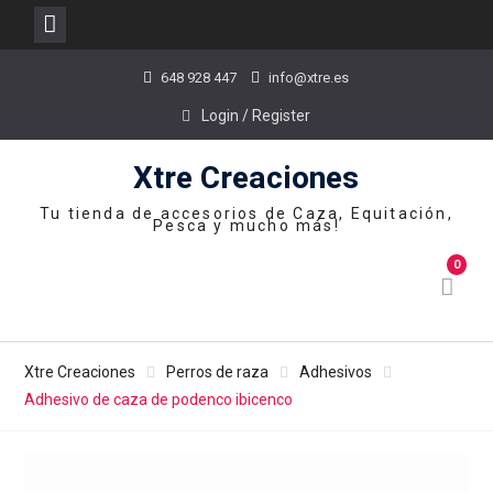
Skip
648 928 447
info@xtre.es
to
content
Login / Register
Xtre Creaciones
Tu tienda de accesorios de Caza, Equitación,
Pesca y mucho más!
0
Xtre Creaciones
Perros de raza
Adhesivos
Adhesivo de caza de podenco ibicenco