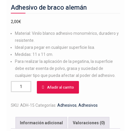
Adhesivo de braco alemán
2,00
€
Material: Vinilo blanco adhesivo monomérico, duradero y
resistente.
Ideal para pegar en cualquier superficie lisa.
Medidas: 11 x 11 cm.
Para realizar la aplicación de la pegatina, la superficie
debe estar exenta de polvo, grasa y suciedad de
cualquier tipo que pueda afectar al poder del adhesivo.
Adhesivo
Añadir al carrito
de
braco
alemán
SKU:
ADH-15
Categorías:
Adhesivos
,
Adhesivos
cantidad
Información adicional
Valoraciones (0)