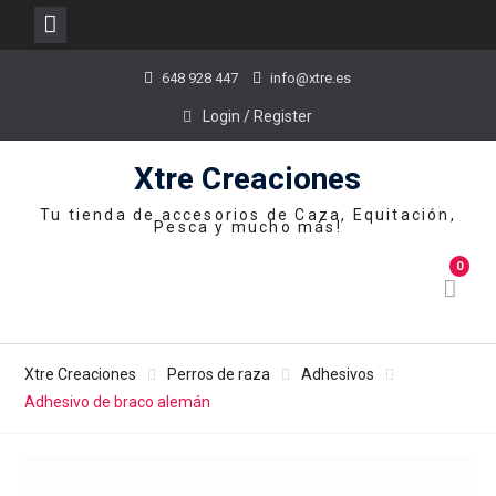
Skip
648 928 447
info@xtre.es
to
content
Login / Register
Xtre Creaciones
Tu tienda de accesorios de Caza, Equitación,
Pesca y mucho más!
0
Xtre Creaciones
Perros de raza
Adhesivos
Adhesivo de braco alemán