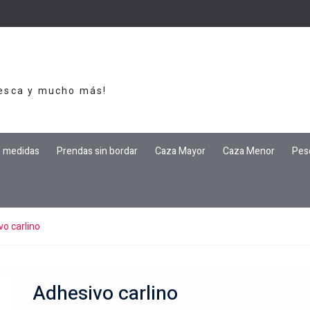
Pesca y mucho más!
e medidas
Prendas sin bordar
Caza Mayor
Caza Menor
Pes
o carlino
Adhesivo carlino