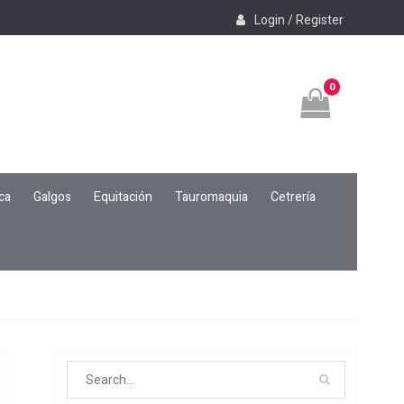
Login / Register
0
ca
Galgos
Equitación
Tauromaquia
Cetrería
Search
for: