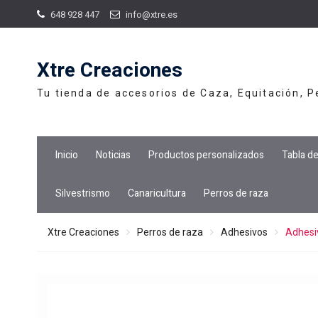
Skip
648 928 447
info@xtre.es
to
content
Xtre Creaciones
Tu tienda de accesorios de Caza, Equitación, 
Inicio
Noticias
Productos personalizados
Tabla d
Silvestrismo
Canaricultura
Perros de raza
Xtre Creaciones
Perros de raza
Adhesivos
Adhesiv