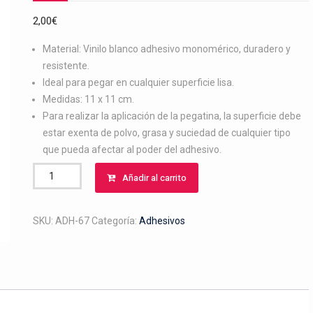
2,00
€
Material: Vinilo blanco adhesivo monomérico, duradero y
resistente.
Ideal para pegar en cualquier superficie lisa.
Medidas: 11 x 11 cm.
Para realizar la aplicación de la pegatina, la superficie debe
estar exenta de polvo, grasa y suciedad de cualquier tipo
que pueda afectar al poder del adhesivo.
Adhesivo
Añadir al carrito
carlino
cantidad
SKU:
ADH-67
Categoría:
Adhesivos