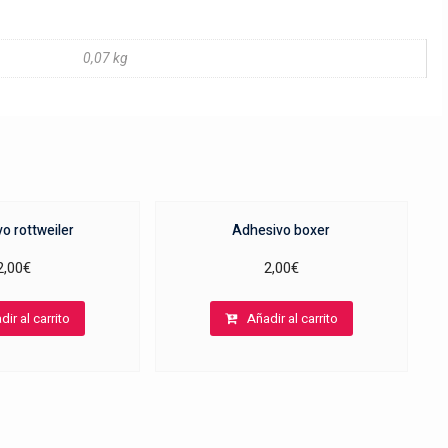
0,07 kg
o rottweiler
Adhesivo boxer
2,00
€
2,00
€
dir al carrito
Añadir al carrito