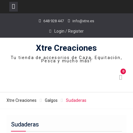
Skip
648 928 447
info@xtre.es
to
content
Login / Register
Xtre Creaciones
Tu tienda de accesorios de Caza, Equitación,
Pesca y mucho más!
0
Xtre Creaciones
Galgos
Sudaderas
Sudaderas