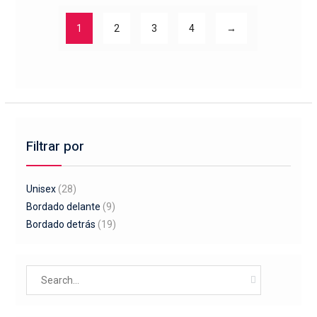
Las
opciones
1
2
3
4
→
se
pueden
elegir
en
la
página
de
Filtrar por
producto
Unisex
(28)
Bordado delante
(9)
Bordado detrás
(19)
Search
for: