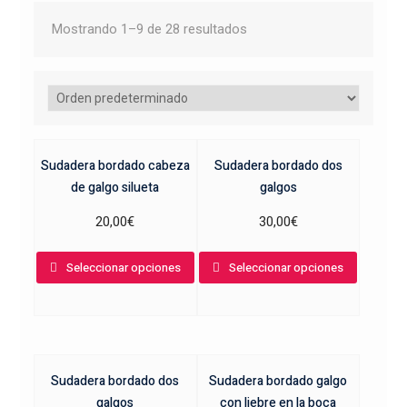
Mostrando 1–9 de 28 resultados
Sudadera bordado cabeza
Sudadera bordado dos
de galgo silueta
galgos
20,00
€
30,00
€
Este
Este
Seleccionar opciones
Seleccionar opciones
producto
product
tiene
tiene
múltiples
múltiple
variantes.
variante
Las
Las
Sudadera bordado dos
Sudadera bordado galgo
opciones
opcione
galgos
con liebre en la boca
se
se