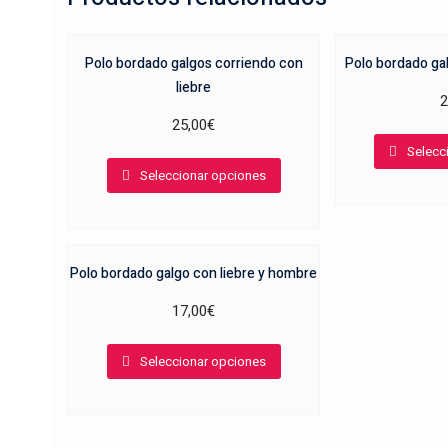
Polo bordado galgos corriendo con
Polo bordado gal
liebre
2
25,00
€
Selecc
Este
Seleccionar opciones
producto
tiene
múltiples
variantes.
Polo bordado galgo con liebre y hombre
Las
opciones
17,00
€
se
Este
pueden
Seleccionar opciones
producto
elegir
tiene
en
múltiples
la
variantes.
página