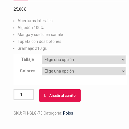
25,00
€
Aberturas laterales.
Algodón 100%.
Manga y cuello en canalé.
Tapeta con dos botones.
Gramaje: 210 gr.
Tallaje
Colores
Polo
Añadir al carrito
bordado
liebre
y
SKU:
PH-GLG-73
Categoría:
Polos
galgos
cantidad