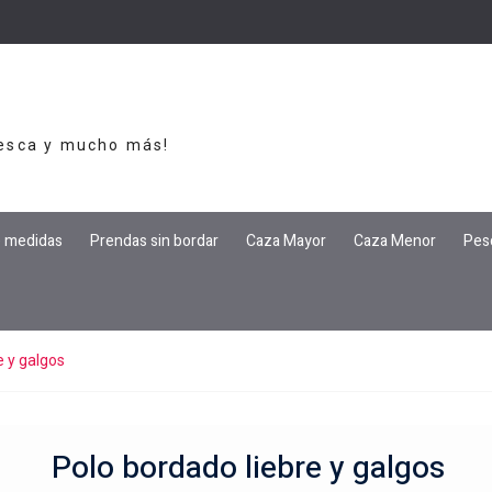
Pesca y mucho más!
e medidas
Prendas sin bordar
Caza Mayor
Caza Menor
Pes
e y galgos
Polo bordado liebre y galgos