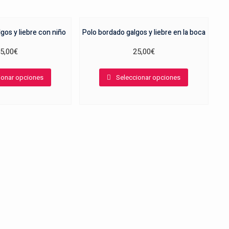
gos y liebre con niño
Polo bordado galgos y liebre en la boca
5,00
€
25,00
€
Este
Este
ionar opciones
Seleccionar opciones
producto
producto
tiene
tiene
múltiples
múltiples
variantes.
variantes.
Las
Las
opciones
opciones
se
se
pueden
pueden
elegir
elegir
en
en
la
la
página
página
de
de